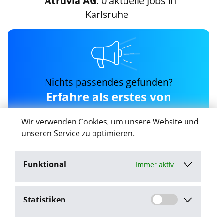
Atruvia AG
: 0 aktuelle Jobs in
Karlsruhe
Nichts passendes gefunden?
Erfahre als erstes von
neuen atruvia-ag Jobs in
Wir verwenden Cookies, um unsere Website und
Karlsruhe
unseren Service zu optimieren.
Funktional
Immer aktiv
Job-Agent aktivieren
Statistiken