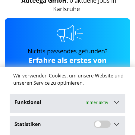
Auteega GmbH
: 0 aktuelle Jobs in
Karlsruhe
Nichts passendes gefunden?
Erfahre als erstes von
neuen auteega-gmbh
Wir verwenden Cookies, um unsere Website und
Jobs in Karlsruhe
unseren Service zu optimieren.
Funktional
Immer aktiv
Job-Agent aktivieren
Statistiken